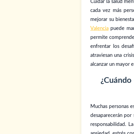
Cuidar la salud men
cada vez más perso
mejorar su bienesta
Valencia
puede marc
permite comprender 
enfrentar los desa
atraviesan una cris
alcanzar un mayor e
¿Cuándo e
Muchas personas es
desaparecerán por s
responsabilidad. L
ansiedad, estrés co