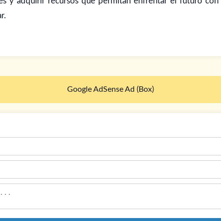
es y adquirir recursos que permitan enfrentar el futuro con
r.
Google AdSense Ad (Box)