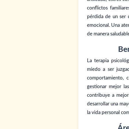
conflictos familia
pérdida de un ser 
emocional. Una atenc
de manera saludabl
Ben
La terapia psicol
miedo a ser juzgad
comportamiento, c
gestionar mejor la
contribuye a mejor
desarrollar una may
la vida personal com
Áre