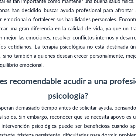
tal es tan importante como mantener una buena salud física. 
nas han decidido buscar ayuda profesional para afrontar sit
r emocional o fortalecer sus habilidades personales. Encont
ar una gran diferencia en la calidad de vida, ya que un t
mejor las emociones, resolver conflictos internos y desarrol
fíos cotidianos. La terapia psicológica no está destinada ú
is, sino también a quienes desean crecer personalmente, mejo
quilibrio emocional.
s recomendable acudir a una profesi
psicología?
peran demasiado tiempo antes de solicitar ayuda, pensand
í solos. Sin embargo, reconocer que se necesita apoyo es u
a intervención psicológica puede ser beneficiosa cuando a
nstante, tristeza persistente, dificultades para dormir, probl