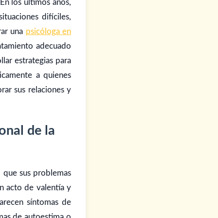
En los últimos años,
uaciones difíciles,
rar una
psicóloga en
ratamiento adecuado
lar estrategias para
nicamente a quienes
rar sus relaciones y
onal de la
o que sus problemas
n acto de valentía y
parecen síntomas de
emas de autoestima o